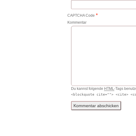
*
CAPTCHA Code
Kommentar
Du kannst folgende
HTML
-Tags benutz
<blockquote cite=""> <cite> <c