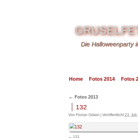
GRUSELFE
Die Halloweenparty 
Home
Fotos 2014
Fotos 
←
Fotos 2013
132
Von
Florian Göken
|
Veröffentlicht
23. Jul
131