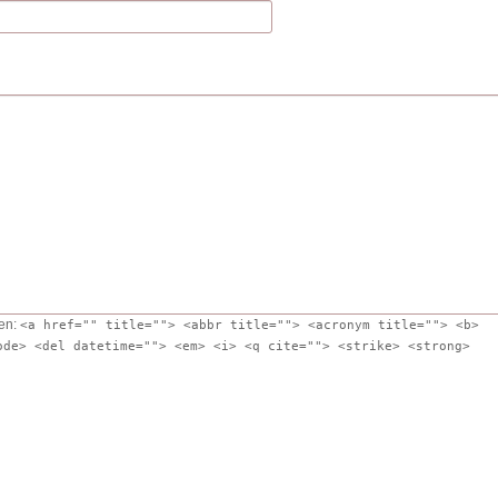
en:
<a href="" title=""> <abbr title=""> <acronym title=""> <b>
ode> <del datetime=""> <em> <i> <q cite=""> <strike> <strong>