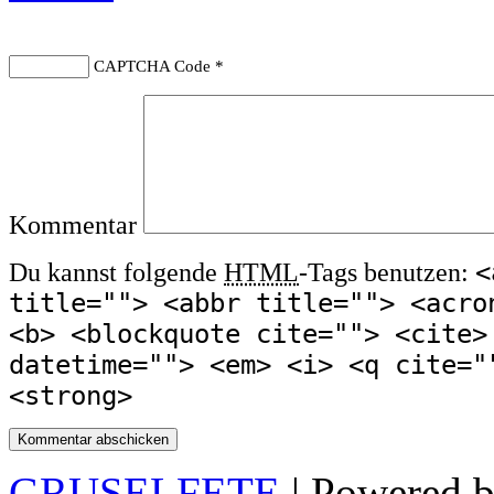
CAPTCHA Code
*
Kommentar
<
Du kannst folgende
HTML
-Tags benutzen:
title=""> <abbr title=""> <acro
<b> <blockquote cite=""> <cite>
datetime=""> <em> <i> <q cite="
<strong>
GRUSELFETE
| Powered 