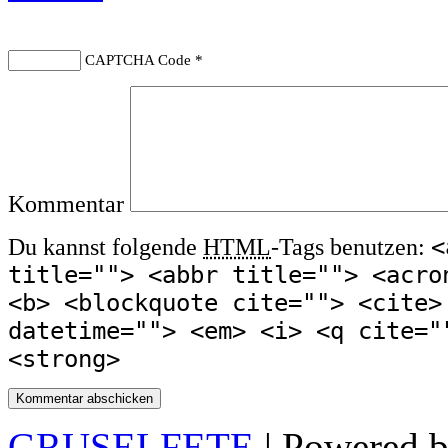
CAPTCHA Code
*
Kommentar
<
Du kannst folgende
HTML
-Tags benutzen:
title=""> <abbr title=""> <acro
<b> <blockquote cite=""> <cite>
datetime=""> <em> <i> <q cite="
<strong>
GRUSELFETE
| Powered 